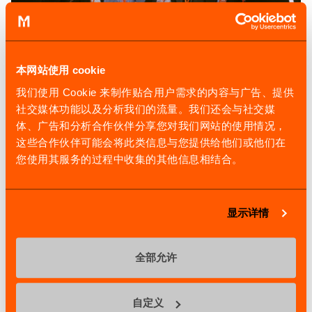
本网站使用 cookie
我们使用 Cookie 来制作贴合用户需求的内容与广告、提供
社交媒体功能以及分析我们的流量。我们还会与社交媒
展厅内还有丰富的行业应用案例，覆盖10大行业超30个细
体、广告和分析合作伙伴分享您对我们网站的使用情况，
分业态。来宾在实地参观各类机床切削演示的过程中，可以
这些合作伙伴可能会将此类信息与您提供给他们或他们在
结合实际案例，与马扎克技术专家共同探讨高效加工解决方
您使用其服务的过程中收集的其他信息相结合。
案。
本次活动还向来宾开放展示了马扎克售后服务中心及全球第
四个大规模备件中心，带领来宾近距离感受了智能仓储、智
显示详情
能物流及综合应用学院的感动式服务。
全部允许
自定义
第三站：大连