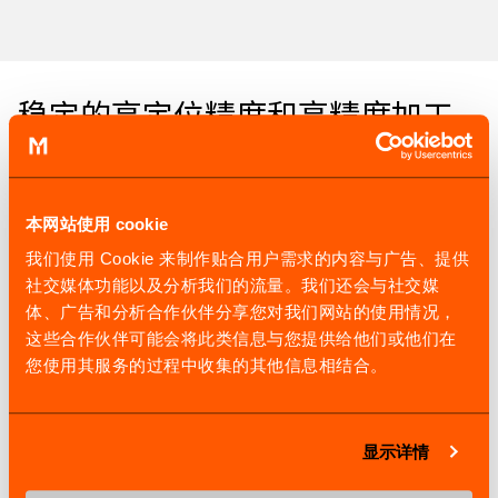
稳定的高定位精度和高精度加工
高精度分度鼠牙盘实现高加工精度
本网站使用 cookie
铣削主轴刀塔（B轴）由高精度分度鼠牙盘夹紧，以实现与
我们使用 Cookie 来制作贴合用户需求的内容与广告、提供
刀塔式车削中心同等的高分度精度。
社交媒体功能以及分析我们的流量。我们还会与社交媒
体、广告和分析合作伙伴分享您对我们网站的使用情况，
1: |180°
这些合作伙伴可能会将此类信息与您提供给他们或他们在
您使用其服务的过程中收集的其他信息相结合。
2: |30°
3: |10°
显示详情