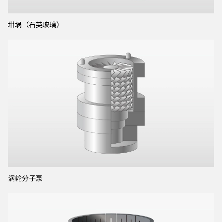
坩埚（石英玻璃）
涡轮分子泵