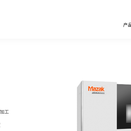
产
速加工
度