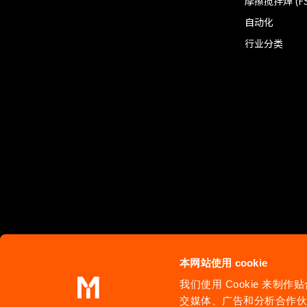
摩擦搅拌焊 (F
自动化
行业分类
本网站使用 cookie
此网站产品图片仅供展示之用，并不作为产品的详细介绍。
我们使用 Cookie 来
马扎克保留在不另行通知的情形下更改网页所列产品图片及参数的权利。
沪ICP备12023173号
交媒体、广告和分析合作